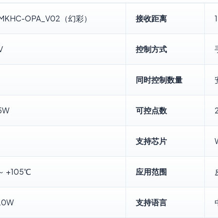
TMKHC-OPA_V02（幻彩）
接收距离
V
控制方式
同时控制数量
5W
可控点数
支持芯片
～ +105℃
应用范围
20W
支持语言