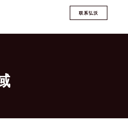
联系弘沃
域