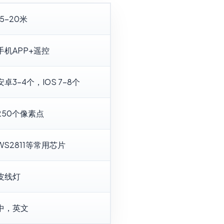
15-20米
手机APP+遥控
安卓3-4个，IOS 7-8个
250个像素点
WS2811等常用芯片
皮线灯
中，英文