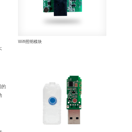
Wifi照明模块
不
同的
助